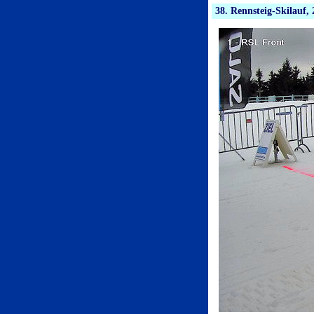
38. Rennsteig-Skilauf,